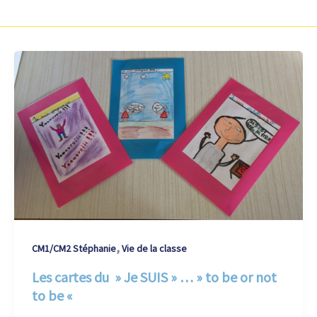
,
CM1/CM2 Stéphanie
Vie de la classe
Les cartes du » Je SUIS » … » to be or not
to be «