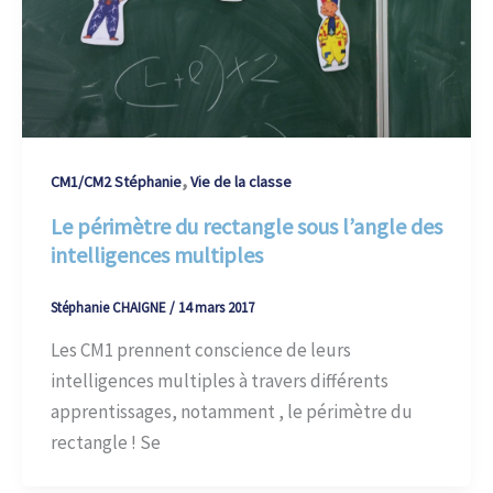
,
CM1/CM2 Stéphanie
Vie de la classe
Le périmètre du rectangle sous l’angle des
intelligences multiples
Stéphanie CHAIGNE
/
14 mars 2017
Les CM1 prennent conscience de leurs
intelligences multiples à travers différents
apprentissages, notamment , le périmètre du
rectangle ! Se