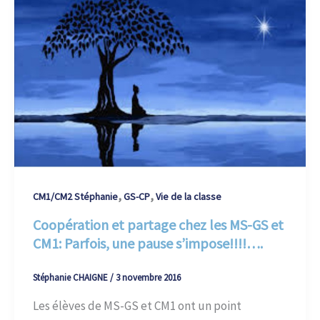
,
,
CM1/CM2 Stéphanie
GS-CP
Vie de la classe
Coopération et partage chez les MS-GS et
CM1: Parfois, une pause s’impose!!!!….
Stéphanie CHAIGNE
/
3 novembre 2016
Les élèves de MS-GS et CM1 ont un point