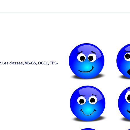
P
,
Les classes
,
MS-GS
,
OGEC
,
TPS-