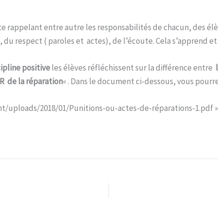
rte rappelant entre autre les responsabilités de chacun, des é
 du respect ( paroles et actes), de l’écoute. Cela s’apprend e
cipline positive
les élèves réfléchissent sur la différence entre
 R de la réparation
« . Dans le document ci-dessous, vous pourre
nt/uploads/2018/01/Punitions-ou-actes-de-réparations-1.pdf »