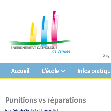
Aller
au
contenu
26, 
Accueil
L’école
Infos pratiqu
Punitions vs réparations
Par
Stéphanie CHAIGNE
/
12 janvier 2018